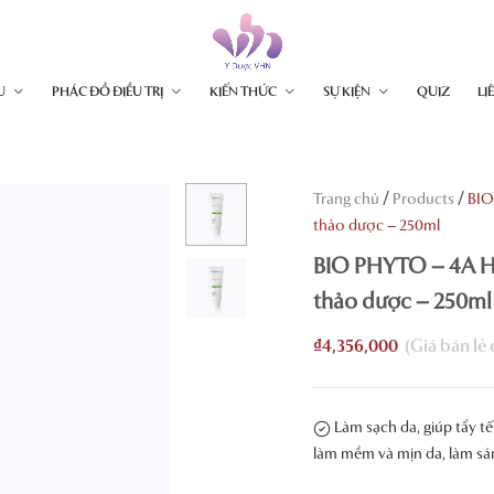
U
PHÁC ĐỒ ĐIỀU TRỊ
KIẾN THỨC
SỰ KIỆN
QUIZ
LI
/
/
Trang chủ
Products
BIO
thảo dược – 250ml
BIO PHYTO – 4A HE
thảo dược – 250ml
₫
4,356,000
Làm sạch da, giúp tẩy tế
làm mềm và mịn da, làm sá