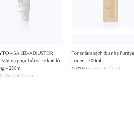
YTO – 6A SEB-ADJUSTOR
Toner làm sạch dịu nhẹ Purify
Mặt nạ phục hồi và se khít lỗ
Toner – 300ml
ng – 250ml
₫
1,529,000
0