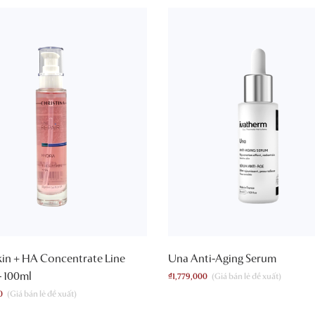
in + HA Concentrate Line
Una Anti-Aging Serum
– 100ml
₫
1,779,000
0