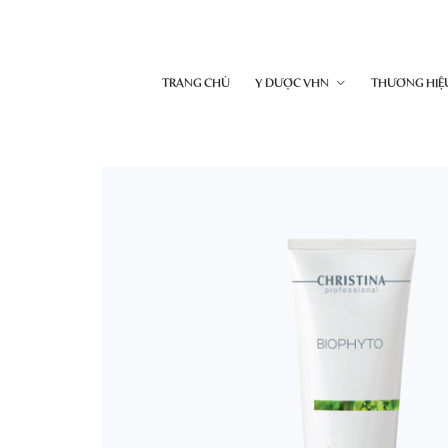
TRANG CHỦ
Y DƯỢC VHN
THƯƠNG HIỆ