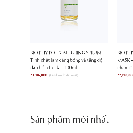
BIO PHYTO – 7 ALLURING SERUM –
BIO PH
Tinh chất làm căng bóng và tăng độ
MASK – 
đàn hồi cho da – 100ml
chân lô
₫
3,916,000
₫
2,190,00
Sản phẩm mới nhất