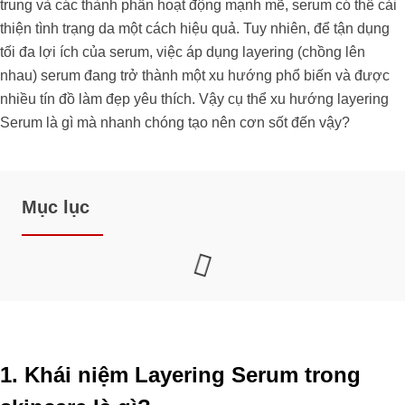
trung và các thành phần hoạt động mạnh mẽ, serum có thể cải
thiện tình trạng da một cách hiệu quả. Tuy nhiên, để tận dụng
tối đa lợi ích của serum, việc áp dụng layering (chồng lên
nhau) serum đang trở thành một xu hướng phổ biến và được
nhiều tín đồ làm đẹp yêu thích. Vậy cụ thể xu hướng layering
Serum là gì mà nhanh chóng tạo nên cơn sốt đến vậy?
Mục lục
1. Khái niệm Layering Serum trong