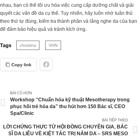
nhau, bạn có thể tối ưu hóa việc cung cấp dưỡng chất và giải
quyết các vấn đề da cụ thể. Tuy nhiên, hãy luôn nhớ tuân thủ
theo thứ tự đúng, kiểm tra thành phần và lắng nghe da của bạn
để đảm bảo hiệu quả và tránh kích ứng.
Tags
christina
VHN
Copy link
BÀI CŨ HƠN
Workshop “Chuẩn hóa kỹ thuật Mesotherapy trong
phục hồi trẻ hóa da” thu hút hơn 150 Bác sĩ, CEO
Spa/Clinic
BÀI TIẾP THEO
LỜI CHỨNG THỰC TỪ HỘI ĐỒNG CHUYÊN GIA, BÁC
SĨ DA LIỄU VỀ KIỆT TÁC TRỊ NÁM DA – SRS MESO