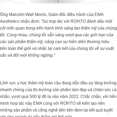
Ông Malcolm Wall Morris, Giám đốc điều hành của EMA
Aesthetics nhận định:
“Sự hợp tác với ROHTO đánh dấu một
cột mốc quan trọng trên hành trình sáng tạo thẩm mỹ của chúng
tôi. Cùng nhau, chúng tôi sẵn sàng vượt qua các giới hạn của
các sản phẩm thẩm mỹ, nâng cao sự hiện diện thương hiệu
trên toàn thế giới và nhắc lại cam kết của chúng tôi về sự xuất
sắc và đổi mới không ngừng.”
Lĩnh vực y học thẩm mỹ toàn cầu đang dẫn đầu sự tăng trưởng
nhanh chóng của thị trường sản phẩm làm đẹp và chăm sóc cá
nhân, vượt quá 500 tỷ đô la vào năm 2022. Chắc chắn, với liên
minh hợp tác này EMA cùng với ROHTO sẽ kiến tạo nên
những sản phẩm và công nghệ tiên tiến đem lại kết quả tuyệt
vời cho ngành da liễu thẩm mỹ thế giới.