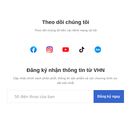
Theo dõi chúng tôi
T
heo dõi chúng tôi trên các kênh mạng xã hội
Đăng ký nhận thông tin từ VHN
Cập nhật chính sách phân phối, thông tin sản phẩm và các chương trình ưu 
đãi mới nhất
Đăng ký ngay