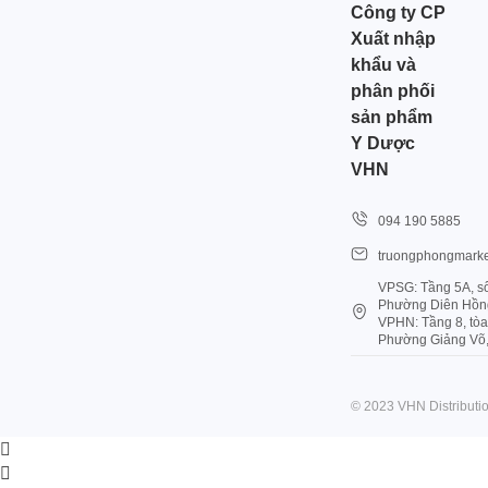
Công ty CP
Xuất nhập
khẩu và
phân phối
sản phẩm
Y Dược
VHN
094 190 5885
truongphongmarke
VPSG: Tầng 5A, s
Phường Diên Hồng
VPHN: Tầng 8, tòa
Phường Giảng Võ, 
© 2023 VHN Distribution