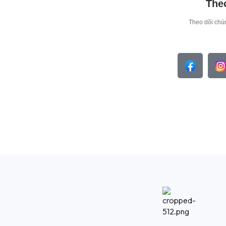
Theo
T
heo dõi chún