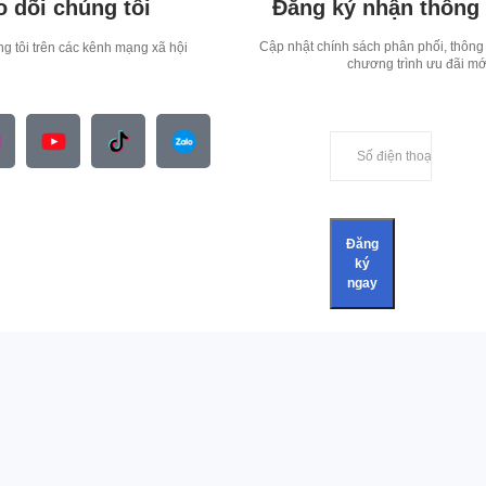
 dõi chúng tôi
Đăng ký nhận thông 
Cập nhật chính sách phân phối, thông 
g tôi trên các kênh mạng xã hội
chương trình ưu đãi mớ
Đăng
ký
ngay