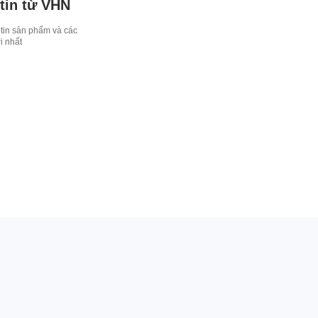
tin từ VHN
tin sản phẩm và các 
i nhất