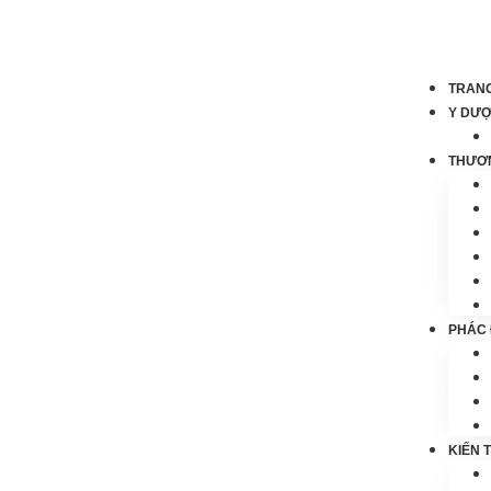
şans
vidobet
vidobet
vidobet
vidobet
casinolevant
casinolevant
casinolevant
vidobet
şans
casinolevant
casino
şans
casino
casino
casino
boostaro
casinolevant
şans
casinolevant
şanscasino
vidobet
vidobet
levant
gorabet
galyabet
gorabet
gorabet
gorabet
vidobet
galyabet
gorabet
gorabet
casino
güncel
giriş
giriş
casino
giriş
şans
casino
levant
şans
şans
giriş
casino
giriş
giriş
casino
giriş
giriş
giriş
giriş
TRAN
Y DƯỢ
THƯƠ
PHÁC 
KIẾN 