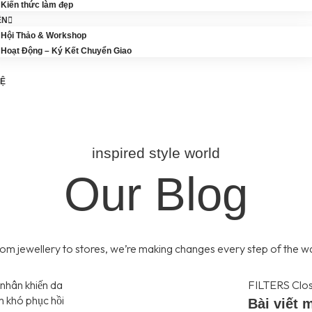
Kiến thức làm đẹp
ỆN
Hội Thảo & Workshop
Hoạt Động – Ký Kết Chuyển Giao
HỆ
inspired style world
Our Blog
om jewellery to stores, we’re making changes every step of the w
FILTERS
Clo
Bài viết 