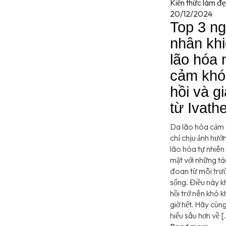
Kiến thức làm đ
20/12/2024
Top 3 n
nhân kh
lão hóa 
cảm khó
hồi và g
từ Ivath
Da lão hóa cảm
chỉ chịu ảnh hưởn
lão hóa tự nhiên
mặt với những t
đoan từ môi trườ
sống. Điều này k
hồi trở nên khó 
giờ hết. Hãy cùn
hiểu sâu hơn về [