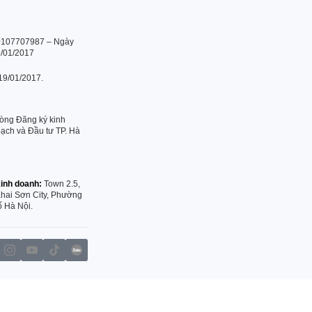
107707987 – Ngày
9/01/2017
19/01/2017.
ng Đăng ký kinh
ạch và Đầu tư TP. Hà
kinh doanh:
Town 2.5,
hai Sơn City, Phường
 Hà Nội.