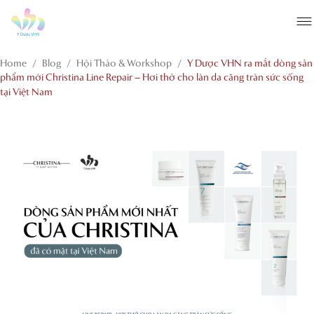
şans
vidobet
vidobet
vidobet
vidobet
casinolevant
casinolevant
casinolevant
vidobet
şans
casinolevant
casino
şans
casino
casino
casino
boostaro
casinolevant
şans
casinolevant
şanscasino
vidobet
vidobet
levant
gorabet
galyabet
gorabet
gorabet
gorabet
vidobet
galyabet
gorabet
gorabet
nigeria
sports
casino
güncel
giriş
giriş
casino
giriş
şans
casino
levant
şans
şans
giriş
casino
giriş
giriş
casino
giriş
betting
betting
giriş
giriş
giriş
Home
/
Blog
/
Hội Thảo & Workshop
/
Y Dược VHN ra mắt dòng sản
phẩm mới Christina Line Repair – Hơi thở cho làn da căng tràn sức sống
tại Việt Nam