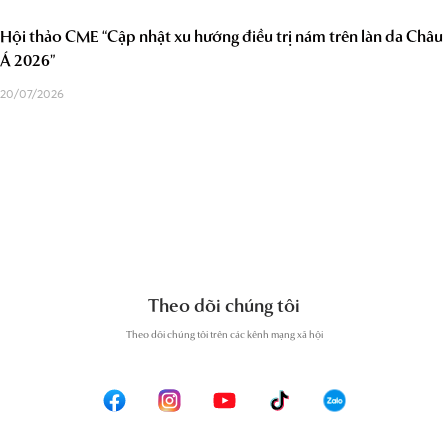
Hội thảo CME “Cập nhật xu hướng điều trị nám trên làn da Châu
Á 2026”
20/07/2026
Theo dõi chúng tôi
T
heo dõi chúng tôi trên các kênh mạng xã hội