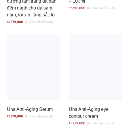
dưỡng làm trắng da ban
– 100ml
đêm dành cho da sạm,
₫
3,190,000
nám, tối xỉn, tăng sắc tố
₫
1,339,000
Una Anti-Aging Serum
Una Anti-Aging eye
contour cream
₫
1,779,000
₫
1,239,000