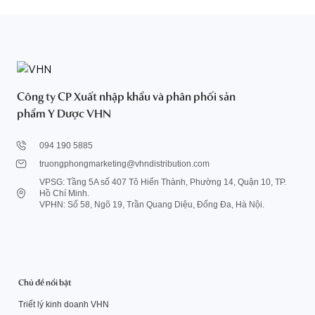
Công ty CP Xuất nhập khẩu và phân phối sản
phẩm Y Dược VHN
094 190 5885
truongphongmarketing@vhndistribution.com
VPSG: Tầng 5A số 407 Tô Hiến Thành, Phường 14, Quận 10, TP.
Hồ Chí Minh.
VPHN: Số 58, Ngõ 19, Trần Quang Diệu, Đống Đa, Hà Nội.
Chủ đề nổi bật
Triết lý kinh doanh VHN