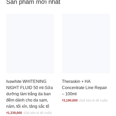
Sản phẩm mới nhất
Ivawhite WHITENING
Theraskin + HA
NIGHT FLUID 50 ml-Sữa
Concentrate Line Repair
dưỡng làm trắng da ban
– 100ml
đêm dành cho da sạm,
₫
3,190,000
nám, tối xỉn, tăng sắc tố
₫
1,339,000