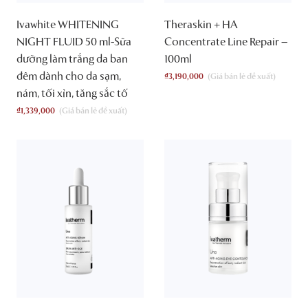
Ivawhite WHITENING
Theraskin + HA
NIGHT FLUID 50 ml-Sữa
Concentrate Line Repair –
dưỡng làm trắng da ban
100ml
đêm dành cho da sạm,
₫
3,190,000
nám, tối xỉn, tăng sắc tố
₫
1,339,000