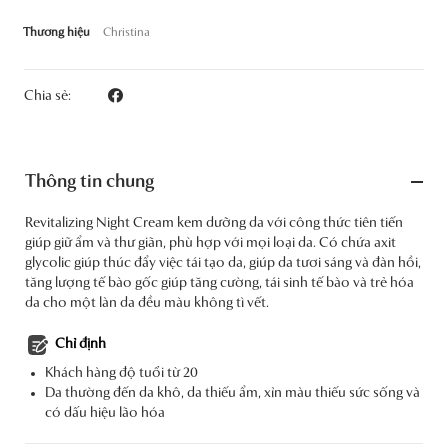
Thương hiệu
Christina
Chia sẻ:
Thông tin chung
Revitalizing Night Cream kem dưỡng da với công thức tiên tiến
giúp giữ ẩm và thư giãn, phù hợp với mọi loại da. Có chứa axit
glycolic giúp thúc đẩy việc tái tạo da, giúp da tươi sáng và đàn hồi,
tăng lượng tế bào gốc giúp tăng cường, tái sinh tế bào và trẻ hóa
da cho một làn da đều màu không tì vết.
Chỉ định
Khách hàng độ tuổi từ 20
Da thường đến da khô, da thiếu ẩm, xỉn màu thiếu sức sống và
có dấu hiệu lão hóa