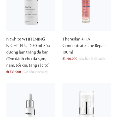
Ivawhite WHITENING
Theraskin + HA
NIGHT FLUID 50 ml-Sữa
Concentrate Line Repair –
dưỡng làm trắng da ban
100ml
đêm dành cho da sạm,
₫
3,190,000
nám, tối xỉn, tăng sắc tố
₫
1,339,000