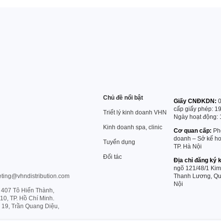
Chủ đề nổi bật
Giấy CNĐKDN:
0
cấp giấy phép: 1
Triết lý kinh doanh VHN
Ngày hoạt động: 
Kinh doanh spa, clinic
Cơ quan cấp:
Phò
doanh – Sở kế ho
Tuyển dụng
TP. Hà Nội
Đối tác
Địa chỉ đăng ký 
ngõ 121/48/1 Ki
ting@vhndistribution.com
Thanh Lương, Qu
Nội
 407 Tô Hiến Thành,
0, TP. Hồ Chí Minh.
 19, Trần Quang Diệu,