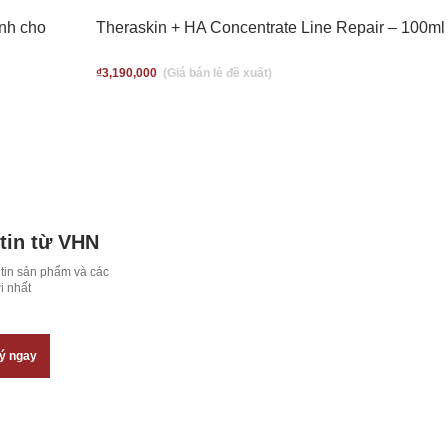
nh cho
Theraskin + HA Concentrate Line Repair – 100ml
₫
3,190,000
tin từ VHN
tin sản phẩm và các 
i nhất
ý ngay