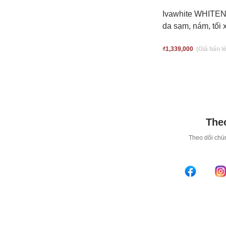
Ivawhite WHITEN
da sạm, nám, tối x
₫
1,339,000
Theo
T
heo dõi chún