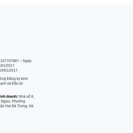
107707987 – Ngày
9/01/2017
19/01/2017.
ng Đăng ký kinh
ạch và Đầu tư
kinh doanh:
Nhà số 8,
m Ngưu, Phường
ận Hai Bà Trưng, Hà