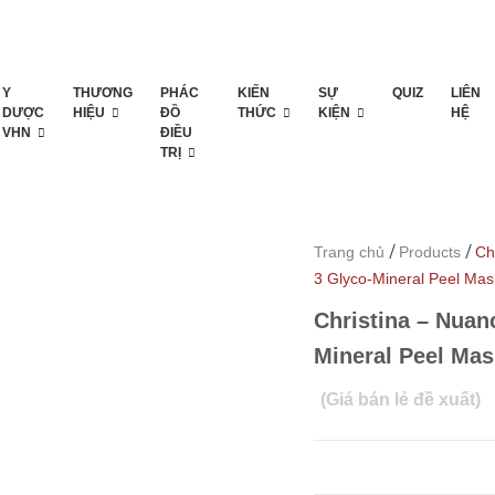
Y
THƯƠNG
PHÁC
KIẾN
SỰ
QUIZ
LIÊN
DƯỢC
HIỆU
ĐỒ
THỨC
KIỆN
HỆ
VHN
ĐIỀU
TRỊ
/
/
Trang chủ
Products
Ch
3 Glyco-Mineral Peel Mas
Christina – Nuan
Mineral Peel Mas