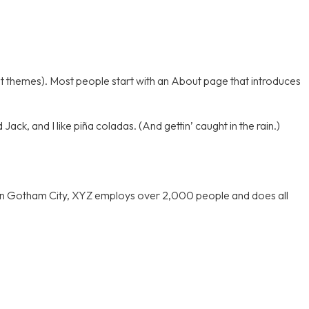
 most themes). Most people start with an About page that introduces
ack, and I like piña coladas. (And gettin’ caught in the rain.)
 in Gotham City, XYZ employs over 2,000 people and does all