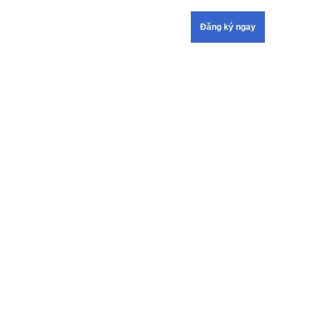
Đăng ký ngay