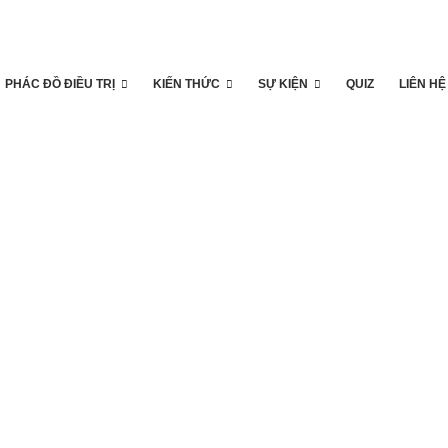
PHÁC ĐỒ ĐIỀU TRỊ
KIẾN THỨC
SỰ KIỆN
QUIZ
LIÊN HỆ