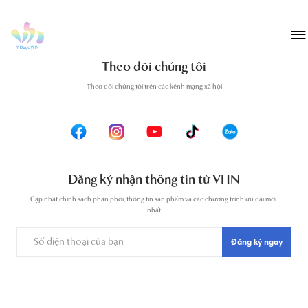
şans
vidobet
vidobet
vidobet
vidobet
casinolevant
casinolevant
casinolevant
vidobet
şans
casinolevant
casino
şans
casino
casino
casino
boostaro
casinolevant
şans
casinolevant
şanscasino
vidobet
vidobet
levant
gorabet
galyabet
gorabet
gorabet
gorabet
vidobet
galyabet
gorabet
gorabet
casino
güncel
giriş
giriş
casino
giriş
şans
casino
levant
şans
şans
giriş
casino
giriş
giriş
casino
giriş
giriş
giriş
giriş
Theo dõi chúng tôi
T
heo dõi chúng tôi trên các kênh mạng xã hội
Đăng ký nhận thông tin từ VHN
Cập nhật chính sách phân phối, thông tin sản phẩm và các chương trình ưu đãi mới 
nhất
Đăng ký ngay