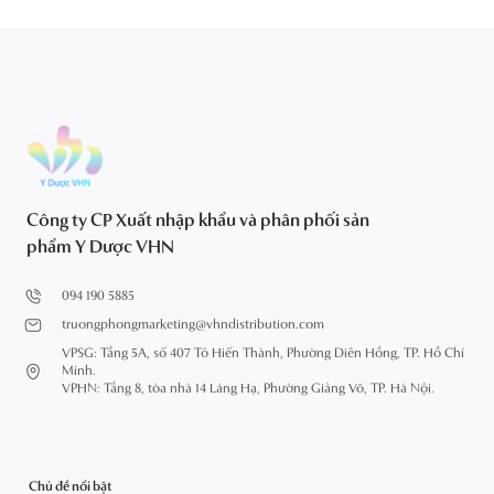
Công ty CP Xuất nhập khẩu và phân phối sản
phẩm Y Dược VHN
094 190 5885
truongphongmarketing@vhndistribution.com
VPSG: Tầng 5A, số 407 Tô Hiến Thành, Phường Diên Hồng, TP. Hồ Chí
Minh.
VPHN: Tầng 8, tòa nhà 14 Láng Hạ, Phường Giảng Võ, TP. Hà Nội.
Chủ đề nổi bật