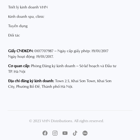
Triết lý kinh doanh VHN
Kinh doanh spa, clinic
Tuyển dụng
Đối tác
Giấy CNĐKDN:
0107707987 – Ngày cấp giấy phép: 19/01/2017
Ngày hoạt động: 19/01/2017.
Cơ quan cấp:
Phòng Đăng ký kinh doanh – Sở kế hoạch và Đầu tư
TP. Hà Nội
Địa chỉ đăng ký kinh doanh:
Town 2.5, Khai Sơn Town, Khai Sơn
City, Phường Bồ Đề, Thành phố Hà Nội.
© 2023 VHN Distributions. All rights reserved.