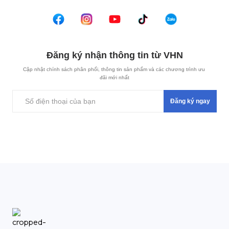
Đăng ký nhận thông tin từ VHN
Cập nhật chính sách phân phối, thông tin sản phẩm và các chương trình ưu 
đãi mới nhất
Đăng ký ngay