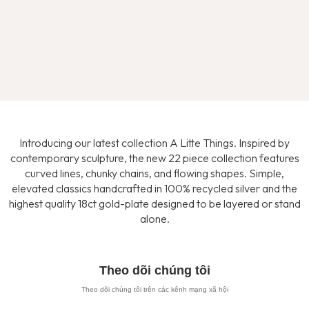
Introducing our latest collection A Litte Things. Inspired by
contemporary sculpture, the new 22 piece collection features
curved lines, chunky chains, and flowing shapes. Simple,
elevated classics handcrafted in 100% recycled silver and the
highest quality 18ct gold-plate designed to be layered or stand
alone.
Theo dõi chúng tôi
T
heo dõi chúng tôi trên các kênh mạng xã hội