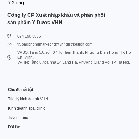
Công ty CP Xuất nhập khẩu và phân phối
sản phẩm Y Dược VHN
094 190 5885
truongphongmarketing@vhndistribution.com
VPSG: Tầng 5A, số 407 Tô Hiến Thành, Phường Diên Hồng, TP. Hồ
Chí Minh.
VPHN: Tầng 8, tòa nhà 14 Láng Hạ, Phường Giảng Võ, TP. Hà Nội.
Chủ đề nổi bật
Triết lý kinh doanh VHN
Kinh doanh spa, clinic
Tuyển dụng
Đối tác