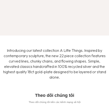
Introducing our latest collection A Litte Things. Inspired by
contemporary sculpture, the new 22 piece collection features
curved lines, chunky chains, and flowing shapes. Simple,
elevated classics handcrafted in 100% recycled silver and the
highest quality 18ct gold-plate designed to be layered or stand
alone.
Theo dõi chúng tôi
T
heo dõi chúng tôi trên các kênh mạng xã hội