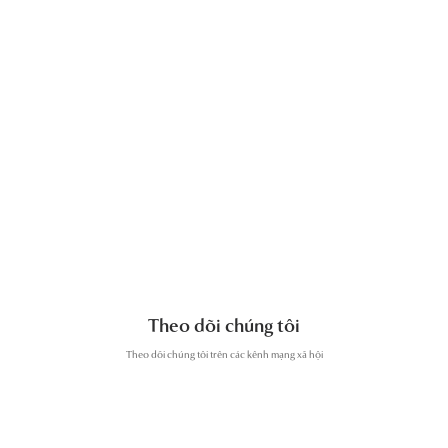
Theo dõi chúng tôi
T
heo dõi chúng tôi trên các kênh mạng xã hội