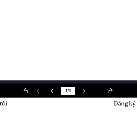
tôi
Đăng ký 
Cập nhật chính sách phân phối, 
mạng xã hội