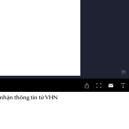
nhận thông tin từ VHN
thông tin sản phẩm và các chương trình ưu đãi mới nhất
Đăng ký ngay