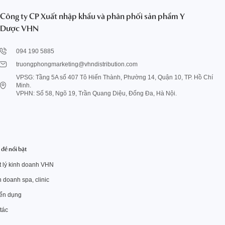
Công ty CP Xuất nhập khẩu và phân phối sản phẩm Y
Dược VHN
094 190 5885
truongphongmarketing@vhndistribution.com
VPSG: Tầng 5A số 407 Tô Hiến Thành, Phường 14, Quận 10, TP. Hồ Chí
Minh.
VPHN: Số 58, Ngõ 19, Trần Quang Diệu, Đống Đa, Hà Nội.
đề nổi bật
ết lý kinh doanh VHN
 doanh spa, clinic
ển dụng
tác